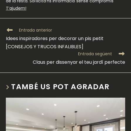
de la resta. Sol·licita’ns informació sense compromís
T’ajudem!
Llegeix
Entrada anterior
més
Idees inspiradores per decorar un pis petit
articles
[CONSEJOS Y TRUCOS INFALIBLES]
Entrada següent
Claus per dissenyar el teu jardí perfecte
TAMBÉ US POT AGRADAR