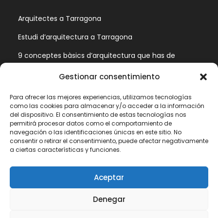
Arquitectes a Tarragona
Estudi d’arquitectura a Tarragona
9 conceptes bàsics d’arquitectura que has de
conèixer
Gestionar consentimiento
Aquestes són les fases d‟un projecte d‟arquitectura
Para ofrecer las mejores experiencias, utilizamos tecnologías
como las cookies para almacenar y/o acceder a la información
Información Legal
del dispositivo. El consentimiento de estas tecnologías nos
permitirá procesar datos como el comportamiento de
navegación o las identificaciones únicas en este sitio. No
Política de privadesa
consentir o retirar el consentimiento, puede afectar negativamente
a ciertas características y funciones.
Avís legal
Política de cookies (UE)
Aceptar
Contacte
Denegar