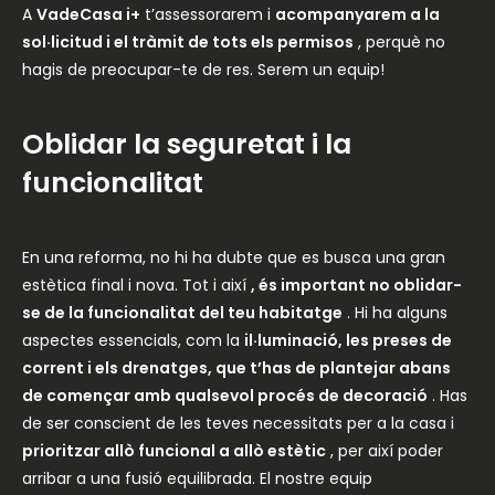
A
VadeCasa i+
t’assessorarem i
acompanyarem a la
sol·licitud i el tràmit de tots els permisos
, perquè no
hagis de preocupar-te de res. Serem un equip!
Oblidar la seguretat i la
funcionalitat
En una reforma, no hi ha dubte que es busca una gran
estètica final i nova. Tot i així
, és important no oblidar-
se de la funcionalitat del teu habitatge
. Hi ha alguns
aspectes essencials, com la
il·luminació, les preses de
corrent i els drenatges, que t’has de plantejar abans
de començar amb qualsevol procés de decoració
. Has
de ser conscient de les teves necessitats per a la casa i
prioritzar allò funcional a allò estètic
, per així poder
arribar a una fusió equilibrada. El nostre equip