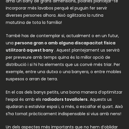
amb un bany de grans dimensions, podries plantejar-te
incorporar més lavabos perquè el puguin fer servir
diverses persones alhora. Això agilitzaria la rutina
matutina de tota la família!
També has de contemplar si, actualment o en un futur,
una
persona gran o amb alguna discapacitat física
utilitzarà aquest bany
. Aquest plantejament us servirà
per preveure amb temps quina és la millor opció de
distribució i si hi ha elements que us convé més triar. Per
exemple, entre una dutxa o una banyera, o entre mobles
suspesos o arran de terra.
En el cas dels banys petits, una bona manera d’optimitzar
l’espai és amb els
radiadors tovallolers.
Aquests us
ajudaran a estalviar espai i, a més, a escalfar el quart. Això
s’ha tornat pràcticament indispensable si vius amb nens!
Un dels aspectes més importants que no hem d’oblidar