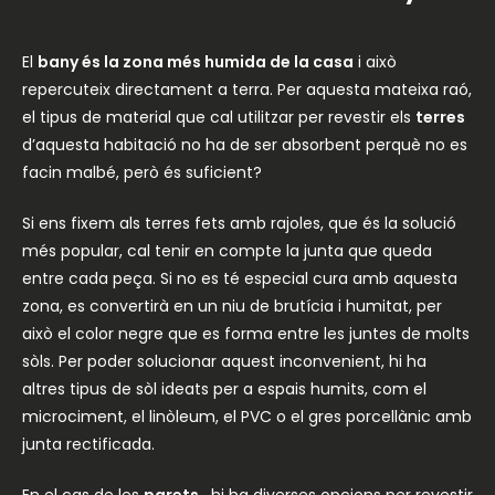
El
bany és la zona més humida de la casa
i això
repercuteix directament a terra. Per aquesta mateixa raó,
el tipus de material que cal utilitzar per revestir els
terres
d’aquesta habitació no ha de ser absorbent perquè no es
facin malbé, però és suficient?
Si ens fixem als terres fets amb rajoles, que és la solució
més popular, cal tenir en compte la junta que queda
entre cada peça. Si no es té especial cura amb aquesta
zona, es convertirà en un niu de brutícia i humitat, per
això el color negre que es forma entre les juntes de molts
sòls. Per poder solucionar aquest inconvenient, hi ha
altres tipus de sòl ideats per a espais humits, com el
microciment, el linòleum, el PVC o el gres porcellànic amb
junta rectificada.
En el cas de les
parets
, hi ha diverses opcions per revestir