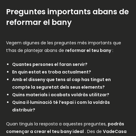
Preguntes importants abans de
reformar el bany
Vegem algunes de les preguntes més importants que
t’has de plantejar abans de
reformar el teu bany
:
Quantes persones el faran servir?
En quin estat es troba actualment?
Amb el disseny que tens al cap has tingut en
compte la seguretat dels seus elements?
Quins materials i acabats voldràs utilitzar?
Quina il·luminació té l’espai i com la voldràs
distribuir?
Quan tinguis la resposta a aquestes preguntes,
podràs
començar a crear el teu bany ideal
. Des de
VadeCasa