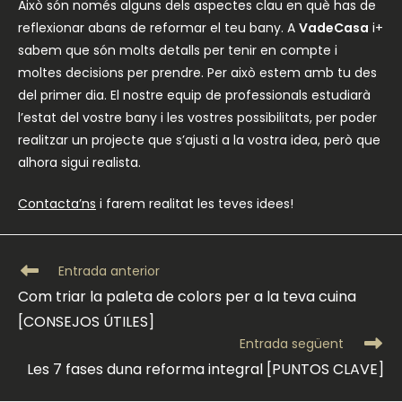
Això són només alguns dels aspectes clau en què has de
reflexionar abans de reformar el teu bany. A
VadeCasa
i+
sabem que són molts detalls per tenir en compte i
moltes decisions per prendre. Per això estem amb tu des
del primer dia. El nostre equip de professionals estudiarà
l’estat del vostre bany i les vostres possibilitats, per poder
realitzar un projecte que s’ajusti a la vostra idea, però que
alhora sigui realista.
Contacta’ns
i farem realitat les teves idees!
Llegeix
Entrada anterior
més
Com triar la paleta de colors per a la teva cuina
articles
[CONSEJOS ÚTILES]
Entrada següent
Les 7 fases duna reforma integral [PUNTOS CLAVE]