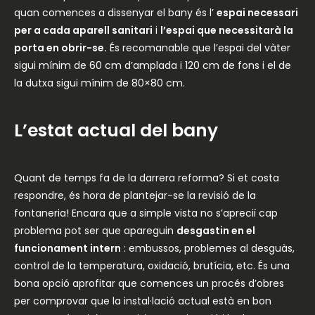
quan comences a dissenyar el bany és l’
espai necessari
per a cada aparell sanitari
i
l’espai que necessitarà la
porta en obrir-se.
És recomanable que l’espai del vàter
sigui mínim de 60 cm d’amplada i 120 cm de fons i el de
la dutxa sigui mínim de 80×80 cm.
L’estat actual del bany
Quant de temps fa de la darrera reforma? Si et costa
respondre, és hora de plantejar-se la revisió de la
fontaneria! Encara que a simple vista no s’apreciï cap
problema pot ser que apareguin
desgastin en el
funcionament intern
: embussos, problemes al desguàs,
control de la temperatura, oxidació, brutícia, etc. És una
bona opció aprofitar que comences un procés d’obres
per comprovar que la instal·lació actual està en bon