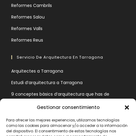
Reformes Cambrils
Reformes Salou
Reformes Valls
Reformes Reus
Servicio De Arquitectura En Tarragona
Arquitectes a Tarragona
Estudi d’arquitectura a Tarragona
9 conceptes bàsics d’arquitectura que has de
conèixer
Gestionar consentimiento
Aquestes són les fases d‟un projecte d‟arquitectura
Para ofrecer las mejores experiencias, utilizamos tecnologías
como las cookies para almacenar y/o acceder a la información
Información Legal
del dispositivo. El consentimiento de estas tecnologías nos