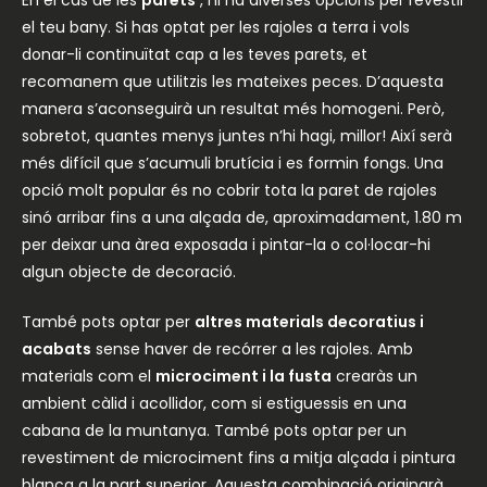
el teu bany. Si has optat per les rajoles a terra i vols
donar-li continuïtat cap a les teves parets, et
recomanem que utilitzis les mateixes peces. D’aquesta
manera s’aconseguirà un resultat més homogeni. Però,
sobretot, quantes menys juntes n’hi hagi, millor! Així serà
més difícil que s’acumuli brutícia i es formin fongs. Una
opció molt popular és no cobrir tota la paret de rajoles
sinó arribar fins a una alçada de, aproximadament, 1.80 m
per deixar una àrea exposada i pintar-la o col·locar-hi
algun objecte de decoració.
També pots optar per
altres materials decoratius i
acabats
sense haver de recórrer a les rajoles. Amb
materials com el
microciment i la fusta
crearàs un
ambient càlid i acollidor, com si estiguessis en una
cabana de la muntanya. També pots optar per un
revestiment de microciment fins a mitja alçada i pintura
blanca a la part superior. Aquesta combinació originarà