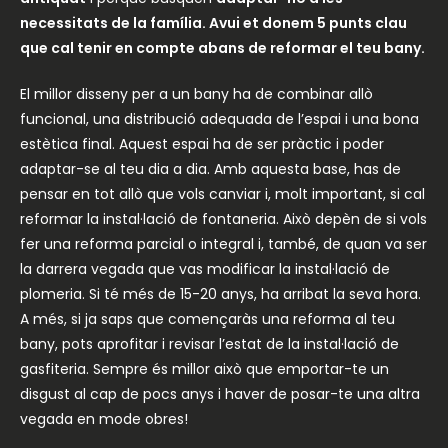
necessitats de la família. Avui et donem 5 punts clau
que cal tenir en compte abans de reformar el teu bany.
El millor disseny per a un bany ha de combinar allò
funcional, una distribució adequada de l’espai i una bona
estètica final. Aquest espai ha de ser pràctic i poder
adaptar-se al teu dia a dia. Amb aquesta base, has de
pensar en tot allò que vols canviar i, molt important, si cal
reformar la instal·lació de fontaneria. Això depèn de si vols
fer una reforma parcial o integral i, també, de quan va ser
la darrera vegada que vas modificar la instal·lació de
plomeria. Si té més de 15-20 anys, ha arribat la seva hora.
A més, si ja saps que començaràs una reforma al teu
bany, pots aprofitar i revisar l’estat de la instal·lació de
gasfiteria. Sempre és millor això que emportar-te un
disgust al cap de pocs anys i haver de posar-te una altra
vegada en mode obres!