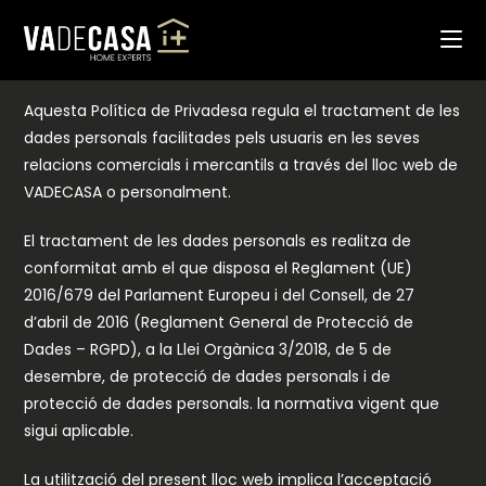
Vés
POLÍTICA DE PRIVACITAT
al
1. Normativa aplicable
contingut
Aquesta Política de Privadesa regula el tractament de les
dades personals facilitades pels usuaris en les seves
relacions comercials i mercantils a través del lloc web de
VADECASA o personalment.
El tractament de les dades personals es realitza de
conformitat amb el que disposa el Reglament (UE)
2016/679 del Parlament Europeu i del Consell, de 27
d’abril de 2016 (Reglament General de Protecció de
Dades – RGPD), a la Llei Orgànica 3/2018, de 5 de
desembre, de protecció de dades personals i de
protecció de dades personals. la normativa vigent que
sigui aplicable.
La utilització del present lloc web implica l’acceptació