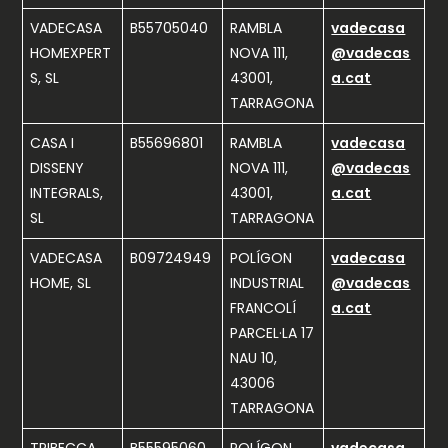
VADECASA
B55705040
RAMBLA
vadecasa
HOMEXPERT
NOVA 111,
@vadecas
S, SL
43001,
a.cat
TARRAGONA
CASA I
B55696801
RAMBLA
vadecasa
DISSENY
NOVA 111,
@vadecas
INTEGRALS,
43001,
a.cat
SL
TARRAGONA
VADECASA
B09724949
POLÍGON
vadecasa
HOME, SL
INDUSTRIAL
@vadecas
FRANCOLÍ
a.cat
PARCEL·LA 17
NAU 10,
43006
TARRAGONA