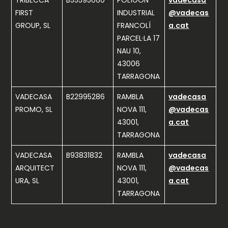
TRIBECCA
B55595060
POLÍGON
vadecasa
FIRST
INDUSTRIAL
@vadecas
GROUP, SL
FRANCOLÍ
a.cat
PARCEL·LA 17
NAU 10,
43006
TARRAGONA
VADECASA
B22995286
RAMBLA
vadecasa
PROMO, SL
NOVA 111,
@vadecas
43001,
a.cat
TARRAGONA
VADECASA
B93831832
RAMBLA
vadecasa
ARQUITECT
NOVA 111,
@vadecas
URA, SL
43001,
a.cat
TARRAGONA