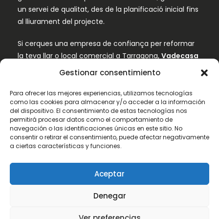
un servei de qualitat, des de la planificació inicial fins
al lliurament del projecte.
Si cerques una empresa de confiança per reformar
la teva llar o local comercial a Tarragona,
Vadecasa
és la teva millor opció.
Gestionar consentimiento
Para ofrecer las mejores experiencias, utilizamos tecnologías
como las cookies para almacenar y/o acceder a la información
del dispositivo. El consentimiento de estas tecnologías nos
permitirá procesar datos como el comportamiento de
navegación o las identificaciones únicas en este sitio. No
consentir o retirar el consentimiento, puede afectar negativamente
a ciertas características y funciones.
Aceptar
Denegar
Ver preferencias