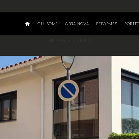
P902
QUI SOM?
OBRA NOVA
REFORMES
PORTF
|
Portfolio
|
P902