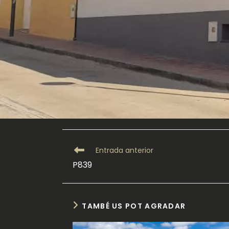
Llegeix
Entrada anterior
més
P839
articles
TAMBÉ US POT AGRADAR